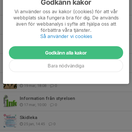
Godkänn kakor
Utegymmet invigt!
26 apr, 21:23
1
Vi använder oss av kakor (cookies) för att vår
webbplats ska fungera bra för dig. De används
Tips: föreläsning om framtidens föreningsliv med Johan von Essen
även för webbanalys i syfte att hjälpa oss att
20 apr, 20:36
0
förbättra våra tjänster.
Så använder vi cookies
Invigning av Jarls nya utegym 23 april
12 apr, 21:08
0
Godkänn alla kakor
Tack Tommy
Bara nödvändiga
11 apr, 09:15
13
IK Jarl fyller 100 år i år och det ska vi fira!
19 mar, 18:08
0
Information från styrelsen
17 mar, 10:00
0
Skidleka
25 jan, 14:45
0