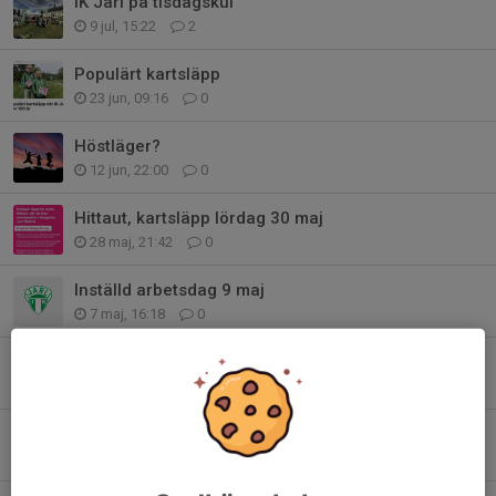
IK Jarl på tisdagskul
9 jul, 15:22
2
Populärt kartsläpp
23 jun, 09:16
0
Höstläger?
12 jun, 22:00
0
Hittaut, kartsläpp lördag 30 maj
28 maj, 21:42
0
Inställd arbetsdag 9 maj
7 maj, 16:18
0
IK Jarl 100år
3 maj, 21:30
0
MTB orientering 6 maj
27 apr, 17:00
0